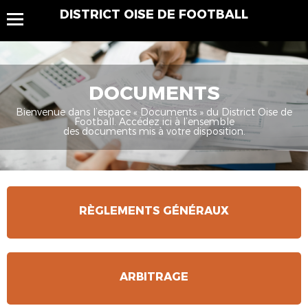
DISTRICT OISE DE FOOTBALL
DOCUMENTS
Bienvenue dans l’espace « Documents » du District Oise de
Football. Accédez ici à l’ensemble
des documents mis à votre disposition.
RÈGLEMENTS GÉNÉRAUX
ARBITRAGE