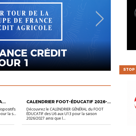
ACCUEIL
CAL
 SONT CONNUS !
202
STOP 
ACCUEIL
JEUNES
...
CALENDRIER FOOT-ÉDUCATIF 2026-...
ispositifs
Découvrez le CALENDRIER GÉNÉRAL du FOOT
ur la s...
ÉDUCATIF des U6 aux U13 pour la saison
2026/2027 ainsi que l...
DISTRICT