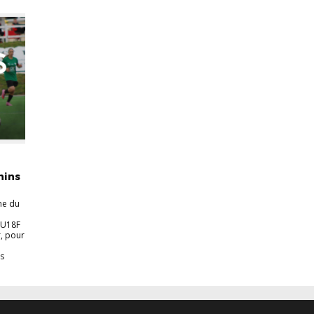
nins
ne du
, U18F
r, pour
es