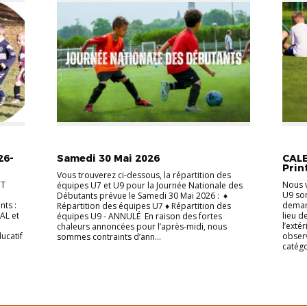
ACCUEIL
EVOLUTION DÉCOUVERTE
ACCUE
26-
Samedi 30 Mai 2026
CALE
Prin
Vous trouverez ci-dessous, la répartition des
OT
Nous v
équipes U7 et U9 pour la Journée Nationale des
U9 son
Débutants prévue le Samedi 30 Mai 2026 : ♦
nts :
demand
Répartition des équipes U7 ♦ Répartition des
AL et
lieu d
équipes U9 - ANNULÉ En raison des fortes
l’exté
chaleurs annoncées pour l’après-midi, nous
ucatif
observ
sommes contraints d’ann...
catégo