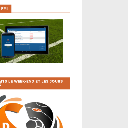
 FMI
ITS LE WEEK-END ET LES JOURS
S